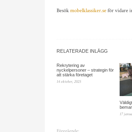
Besök
mobelklassiker.se
för vidare 
RELATERADE INLÄGG
Rekrytering av
nyckelpersoner – strategin för
att stärka företaget
14 oktober, 2025
Väldig
beman
17 janua
Föregående: