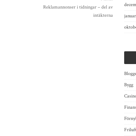
decem
Reklamannonser i tidningar – del av
intäkterna
januar
oktob
Blogg
Bygg
Casino
Finan
Förny
Friluf