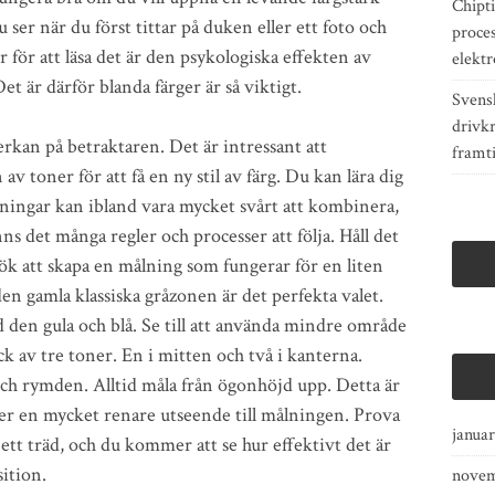
Chipti
 ser när du först tittar på duken eller ett foto och
proce
 för att läsa det är den psykologiska effekten av
elektr
et är därför blanda färger är så viktigt.
Svens
drivkr
rkan på betraktaren. Det är intressant att
framt
toner för att få en ny stil av färg. Du kan lära dig
lningar kan ibland vara mycket svårt att kombinera,
ns det många regler och processer att följa. Håll det
ök att skapa en målning som fungerar för en liten
 den gamla klassiska gråzonen är det perfekta valet.
 den gula och blå. Se till att använda mindre område
k av tre toner. En i mitten och två i kanterna.
ch rymden. Alltid måla från ögonhöjd upp. Detta är
ger en mycket renare utseende till målningen. Prova
janua
ett träd, och du kommer att se hur effektivt det är
ition.
novem