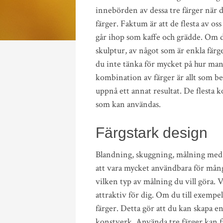
innebörden av dessa tre färger när de
färger. Faktum är att de flesta av oss
går ihop som kaffe och grädde. Om du
skulptur, av något som är enkla fä
du inte tänka för mycket på hur man
kombination av färger är allt som b
uppnå ett annat resultat. De flesta
som kan användas.
Färgstark design
Blandning, skuggning, målning med t
att vara mycket användbara för mång
vilken typ av målning du vill göra. 
attraktiv för dig. Om du till exempe
färger. Detta gör att du kan skapa e
konstverk. Använda tre färger kan f