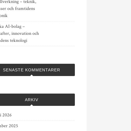
llverkning – teknik,
sser och framtidens
onik
ka AI-bolag –
after, innovation och
idens teknologi
SENASTE KOMMENTARER
ARKIV
ri 2026
ber 2025