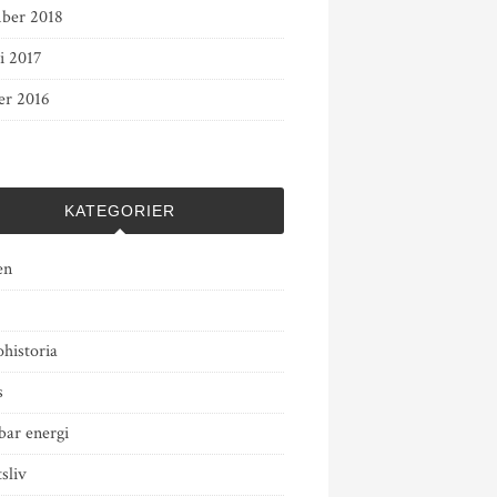
ber 2018
i 2017
er 2016
KATEGORIER
en
historia
s
bar energi
tsliv