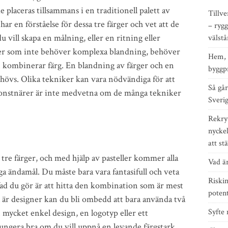
 placeras tillsammans i en traditionell palett av
Tillve
 har en förståelse för dessa tre färger och vet att de
– rygg
 vill skapa en målning, eller en ritning eller
välst
rger som inte behöver komplexa blandning, behöver
Hem, 
 kombinerar färg. En blandning av färger och en
byggp
ehövs. Olika tekniker kan vara nödvändiga för att
Så går 
 konstnärer är inte medvetna om de många tekniker
Sveri
Rekry
nyckel
att st
re färger, och med hjälp av pasteller kommer alla
Vad är
a ändamål. Du måste bara vara fantasifull och veta
Riskin
Vad du gör är att hitta den kombination som är mest
potent
l är designer kan du bli ombedd att bara använda två
Syfte 
n mycket enkel design, en logotyp eller ett
ungera bra om du vill uppnå en levande färgstark