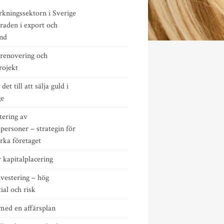
rkningssektorn i Sverige
raden i export och
ånd
renovering och
rojekt
det till att sälja guld i
ge
tering av
personer – strategin för
ärka företaget
 kapitalplacering
vestering – hög
ial och risk
med en affärsplan