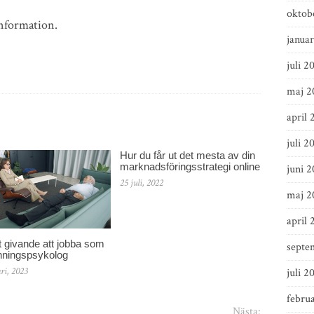
oktob
information.
januar
juli 2
maj 2
april 
juli 2
Hur du får ut det mesta av din
marknadsföringsstrategi online
juni 
25 juli, 2022
maj 2
april 
t givande att jobba som
septe
ningspsykolog
ri, 2023
juli 2
februa
Nästa: