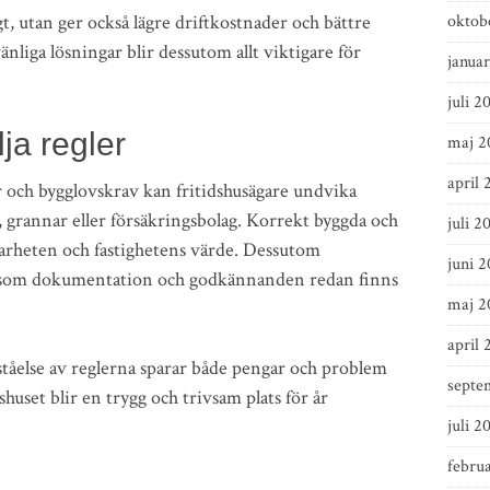
igt, utan ger också lägre driftkostnader och bättre
oktob
nliga lösningar blir dessutom allt viktigare för
januar
juli 2
ja regler
maj 2
april 
 och bygglovskrav kan fritidshusägare undvika
grannar eller försäkringsbolag. Korrekt byggda och
juli 2
barheten och fastighetens värde. Dessutom
juni 
tersom dokumentation och godkännanden redan finns
maj 2
april 
rståelse av reglerna sparar både pengar och problem
septe
dshuset blir en trygg och trivsam plats för år
juli 2
februa