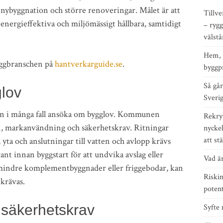
 nybyggnation och större renoveringar. Målet är att
Tillve
i, energieffektiva och miljömässigt hållbara, samtidigt
– rygg
välst
Hem, 
yggbranschen på
hantverkarguide.se
.
byggp
Så går 
glov
Sveri
man i många fall ansöka om bygglov. Kommunen
Rekry
an, markanvändning och säkerhetskrav. Ritningar
nyckel
att st
 yta och anslutningar till vatten och avlopp krävs
rant innan byggstart för att undvika avslag eller
Vad är
is mindre komplementbyggnader eller friggebodar, kan
Riskin
 krävas.
potent
 säkerhetskrav
Syfte 