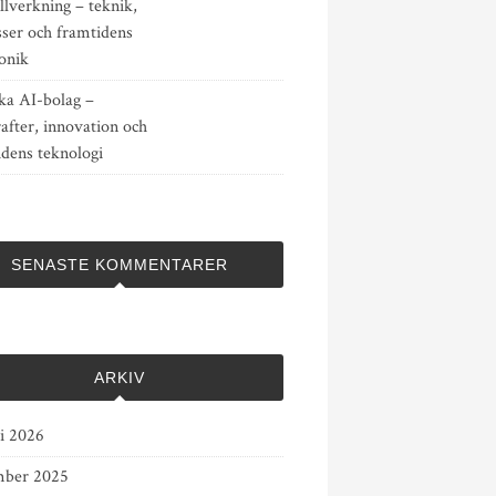
llverkning – teknik,
sser och framtidens
onik
ka AI-bolag –
after, innovation och
idens teknologi
SENASTE KOMMENTARER
ARKIV
ri 2026
ber 2025