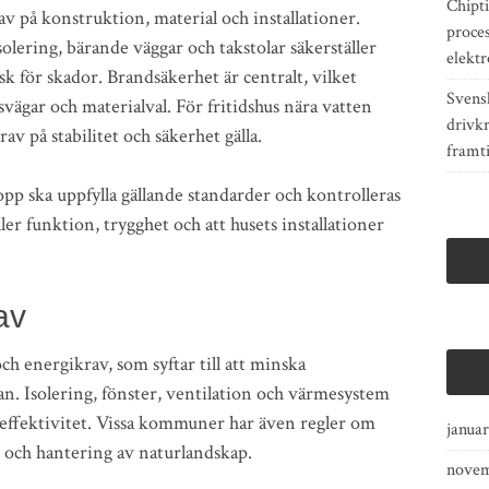
Chipti
av på konstruktion, material och installationer.
proce
lering, bärande väggar och takstolar säkerställer
elektr
k för skador. Brandsäkerhet är centralt, vilket
Svens
ägar och materialval. För fritidshus nära vatten
drivkr
av på stabilitet och säkerhet gälla.
framt
lopp ska uppfylla gällande standarder och kontrolleras
er funktion, trygghet och att husets installationer
av
ch energikrav, som syftar till att minska
. Isolering, fönster, ventilation och värmesystem
ieffektivitet. Vissa kommuner har även regler om
janua
r och hantering av naturlandskap.
novem