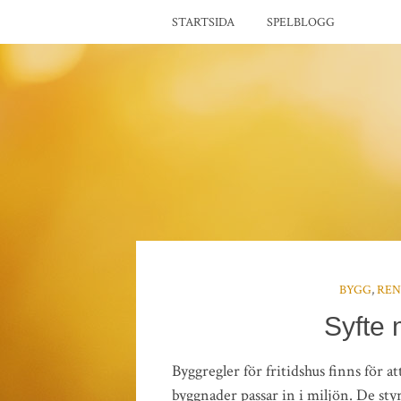
STARTSIDA
SPELBLOGG
BYGG
,
REN
Syfte
Byggregler för fritidshus finns för att
byggnader passar in i miljön. De styr 