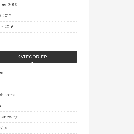
ber 2018
i 2017
er 2016
KATEGORIER
en
historia
s
bar energi
tsliv