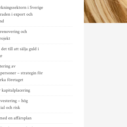
rkningssektorn i Sverige
raden i export och
ånd
renovering och
rojekt
det till att sälja guld i
ge
tering av
personer – strategin för
ärka företaget
 kapitalplacering
vestering – hög
ial och risk
med en affärsplan