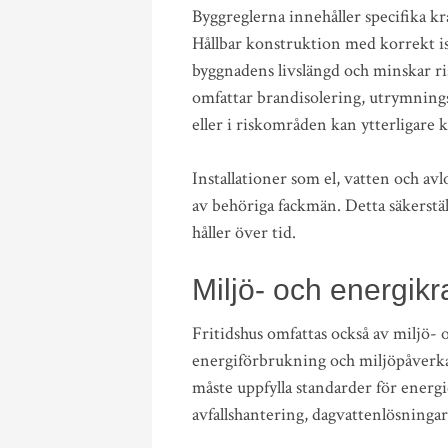
Byggreglerna innehåller specifika kr
Hållbar konstruktion med korrekt iso
byggnadens livslängd och minskar ris
omfattar brandisolering, utrymningsv
eller i riskområden kan ytterligare kr
Installationer som el, vatten och av
av behöriga fackmän. Detta säkerställ
håller över tid.
Miljö- och energikr
Fritidshus omfattas också av miljö- o
energiförbrukning och miljöpåverkan
måste uppfylla standarder för energ
avfallshantering, dagvattenlösninga