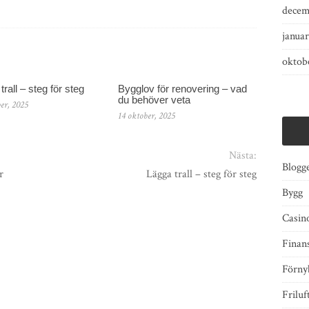
decem
januar
oktob
trall – steg för steg
Bygglov för renovering – vad
du behöver veta
er, 2025
14 oktober, 2025
Nästa:
Blogg
r
Lägga trall – steg för steg
Bygg
Casino
Finan
Förny
Friluf