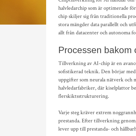
halvledarchip som är optimerade för 
chip skiljer sig från traditionella p
stora mängder data parallellt och ut
allt från datacenter och autonoma fo
Processen bakom c
Tillverkning av AI-chip är en avanc
sofistikerad teknik. Den börjar med 
uppgifter som neurala nätverk och m
halvledarfabriker, där kiselplattor 
flerskiktsstrukturering.
Varje steg kräver extrem noggrannh
prestanda. Efter tillverkning genomgå
lever upp till prestanda- och hållbar