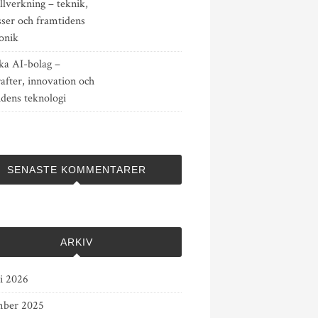
llverkning – teknik,
sser och framtidens
onik
ka AI-bolag –
after, innovation och
idens teknologi
SENASTE KOMMENTARER
ARKIV
ri 2026
ber 2025