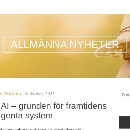
ALLMÄNNA NYHETER
14 oktober, 2025
IV
,
TEKNIK
r AI – grunden för framtidens
ligenta system
design och produktion av specialiserade