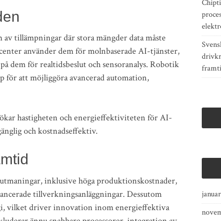
Chipti
den
proce
elektr
m av tillämpningar där stora mängder data måste
Svens
acenter använder dem för molnbaserade AI-tjänster,
drivkr
på dem för realtidsbeslut och sensoranalys. Robotik
framt
p för att möjliggöra avancerad automation,
 ökar hastigheten och energieffektiviteten för AI-
gänglig och kostnadseffektiv.
amtid
a utmaningar, inklusive höga produktionskostnader,
vancerade tillverkningsanläggningar. Dessutom
janua
, vilket driver innovation inom energieffektiva
novem
kluderar ännu snabbare processorer, integration av