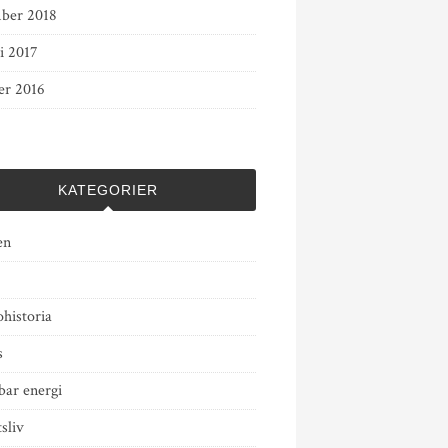
ber 2018
i 2017
er 2016
KATEGORIER
en
historia
s
bar energi
tsliv