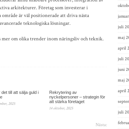
oktob
iva arkitekturer. Företag som investerar i
 område är väl positionerade att driva nästa
januar
 avancerade teknologiska lösningar.
juli 2
maj 2
 mer om olika trender inom näringsliv och teknik.
april 
juli 2
juni 
maj 2
april 
det till att sälja guld i
Rekrytering av
ge
nyckelpersoner – strategin för
septe
att stärka företaget
mber, 2025
14 oktober, 2025
juli 2
februa
Nästa: