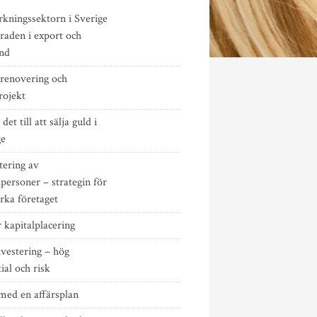
rkningssektorn i Sverige
raden i export och
ånd
renovering och
rojekt
det till att sälja guld i
ge
tering av
personer – strategin för
ärka företaget
 kapitalplacering
vestering – hög
ial och risk
med en affärsplan