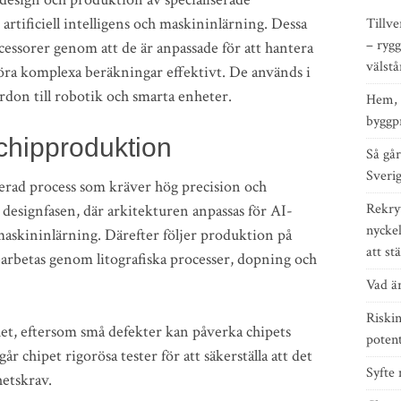
artificiell intelligens och maskininlärning. Dessa
Tillve
– rygg
rocessorer genom att de är anpassade för att hantera
välst
föra komplexa beräkningar effektivt. De används i
rdon till robotik och smarta enheter.
Hem, 
byggp
hipproduktion
Så går 
Sveri
erad process som kräver hög precision och
Rekry
designfasen, där arkitekturen anpassas för AI-
nyckel
askininlärning. Därefter följer produktion på
att st
bearbetas genom litografiska processer, dopning och
Vad är
Riskin
et, eftersom små defekter kan påverka chipets
potent
r chipet rigorösa tester för att säkerställa att det
Syfte 
hetskrav.