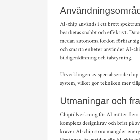
Användningsområ
AI-chip används i ett brett spektru
bearbetas snabbt och effektivt. Dat
medan autonoma fordon förlitar sig 
och smarta enheter använder AI-chi
bildigenkänning och talstyrning.
Utvecklingen av specialiserade chip
system, vilket gör tekniken mer till
Utmaningar och fr
Chiptillverkning för AI möter fler
komplexa designkrav och brist på a
kräver AI-chip stora mängder energi
lösningar. Framtiden för AI-chip in