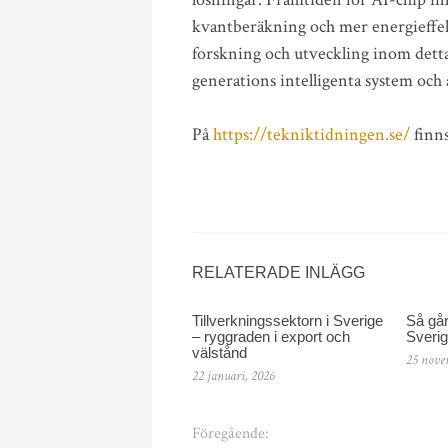
kvantberäkning och mer energieffekt
forskning och utveckling inom detta
generations intelligenta system och
På
https://tekniktidningen.se/
finns
RELATERADE INLÄGG
Tillverkningssektorn i Sverige
Så går 
– ryggraden i export och
Sveri
välstånd
25 nove
22 januari, 2026
Föregående: