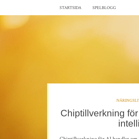
STARTSIDA
SPELBLOGG
NÄRINGSL
Chiptillverkning fö
intel
Chiptillverkning för AI handlar om 